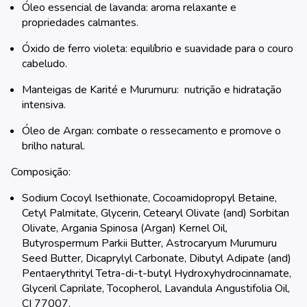
Óleo essencial de lavanda: aroma relaxante e
propriedades calmantes.
Óxido de ferro violeta: equilíbrio e suavidade para o couro
cabeludo.
Manteigas de Karité e Murumuru: nutrição e hidratação
intensiva.
Óleo de Argan: combate o ressecamento e promove o
brilho natural.
Composição:
Sodium Cocoyl Isethionate, Cocoamidopropyl Betaine,
Cetyl Palmitate, Glycerin, Cetearyl Olivate (and) Sorbitan
Olivate, Argania Spinosa (Argan) Kernel Oil,
Butyrospermum Parkii Butter, Astrocaryum Murumuru
Seed Butter, Dicaprylyl Carbonate, Dibutyl Adipate (and)
Pentaerythrityl Tetra-di-t-butyl Hydroxyhydrocinnamate,
Glyceril Caprilate, Tocopherol, Lavandula Angustifolia Oil,
CI 77007.