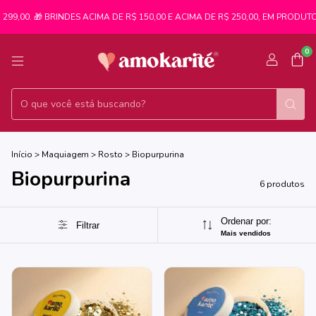
99,00. 🎁 BRINDES ACIMA DE R$ 150,00 E ACIMA DE R$ 250,00, EM PRODUTOS
0
Início
>
Maquiagem
>
Rosto
>
Biopurpurina
Biopurpurina
6 produtos
Ordenar por:
Filtrar
Mais vendidos