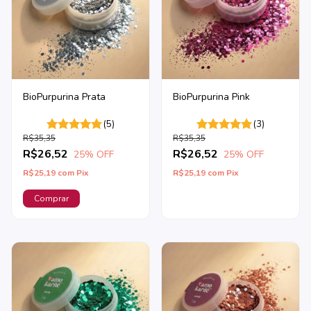
BioPurpurina Prata
BioPurpurina Pink
(5)
(3)
R$35,35
R$35,35
R$26,52
R$26,52
25
% OFF
25
% OFF
R$25,19
com
Pix
R$25,19
com
Pix