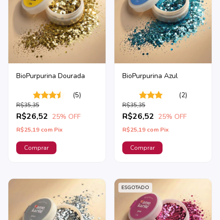
BioPurpurina Dourada
BioPurpurina Azul
(5)
(2)
R$35,35
R$35,35
R$26,52
R$26,52
25
% OFF
25
% OFF
R$25,19
com
Pix
R$25,19
com
Pix
ESGOTADO