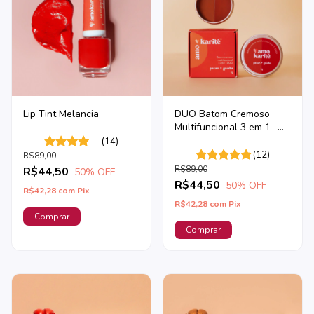
Lip Tint Melancia
DUO Batom Cremoso
Multifuncional 3 em 1 -
Goiaba + Pecan
(14)
(12)
R$89,00
R$89,00
R$44,50
50
% OFF
R$44,50
50
% OFF
R$42,28
com
Pix
R$42,28
com
Pix