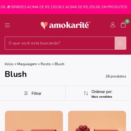
 BRINDES ACIMA DE R$ 150,00 E ACIMA DE R$ 250,00, EM PRODUTOS.
🚚 
0
Início
>
Maquiagem
>
Rosto
>
Blush
Blush
26 produtos
Ordenar por:
Filtrar
Mais vendidos