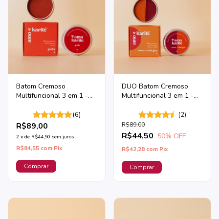
Batom Cremoso
DUO Batom Cremoso
Multifuncional 3 em 1 -
Multifuncional 3 em 1 -
Goiaba
Amora + Avelã Glow
(6)
(2)
R$89,00
R$89,00
R$44,50
50
% OFF
2
x
de
R$44,50
sem juros
R$84,55
com
Pix
R$42,28
com
Pix