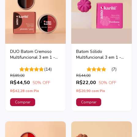
DUO Batom Cremoso
Batom Sólido
Multifuncional 3 em 1 -
Multifuncional 3 em 1 -
Jabuticaba + Pecan
Framboesa
(14)
(7)
R$89,00
R$44,00
R$44,50
R$22,00
50
% OFF
50
% OFF
R$42,28
com
Pix
R$20,90
com
Pix