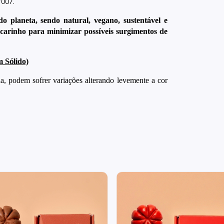
7007.
do planeta, sendo natural, vegano, sustent
á
vel e
carinho para minimizar poss
í
veis surgimentos de
m S
ó
lido)
la, podem sofrer varia
çõ
es alterando levemente a cor