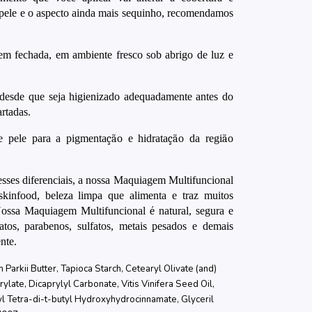
a pele e o aspecto ainda mais sequinho, recomendamos
 fechada, em ambiente fresco sob abrigo de luz e
, desde que seja higienizado adequadamente antes do
rtadas.
e pele para a pigmenta
çã
o e hidrata
çã
o da regi
ã
o
 esses diferenciais, a nossa Maquiagem Multifuncional
kinfood, beleza limpa que alimenta e traz muitos
Nossa Maquiagem Multifuncional
é
natural, segura e
atos, parabenos, sulfatos, metais pesados e demais
nte.
arkii Butter, Tapioca Starch, Cetearyl Olivate (and)
rylate, Dicaprylyl Carbonate, Vitis Vinifera Seed Oil,
tyl Tetra-di-t-butyl Hydroxyhydrocinnamate, Glyceril