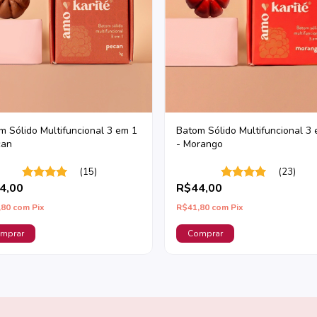
m Sólido Multifuncional 3 em 1
Batom Sólido Multifuncional 3
can
- Morango
(15)
(23)
4,00
R$44,00
,80
com
Pix
R$41,80
com
Pix