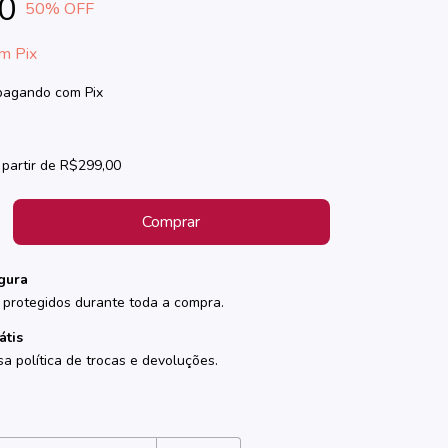
0
50
% OFF
om
Pix
agando com Pix
 partir de
R$299,00
gura
protegidos durante toda a compra.
átis
sa política de trocas e devoluções.
:
Alterar CEP