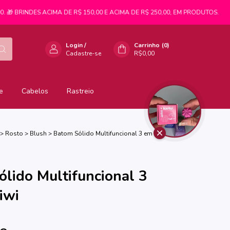
BRINDES ACIMA DE R$ 150,00 E ACIMA DE R$ 250,00, EM PRODUTOS.
🚚 FRE
Login
/
Carrinho
(
0
)
Cadastre-se
R$0,00
e
Cabelos
Rastreio
>
Rosto
>
Blush
>
Batom Sólido Multifuncional 3 em 1 -
lido Multifuncional 3
iwi