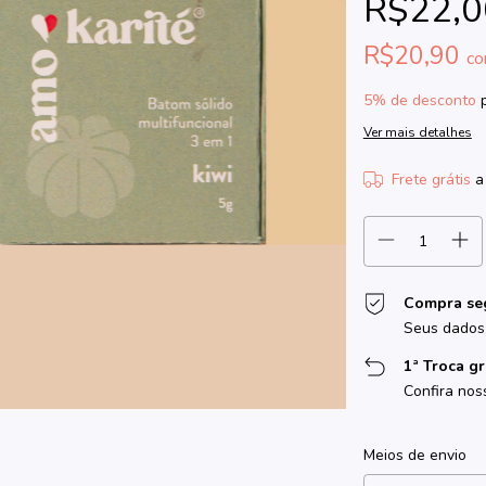
R$22,0
R$20,90
c
5% de desconto
p
Ver mais detalhes
Frete grátis
a
Compra se
Seus dados 
1ª Troca gr
Confira nos
Entregas para o CEP
Meios de envio