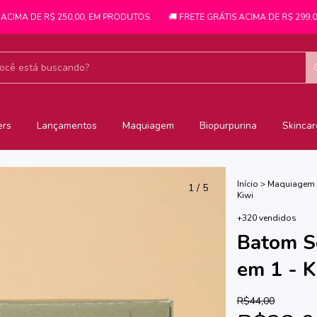
A DE R$ 250,00, EM PRODUTOS.
🚚 FRETE GRÁTIS ACIMA DE R$ 299,00. 🎁 
ers
Lançamentos
Maquiagem
Biopurpurina
Skincar
Início
>
Maquiagem
1
/
5
Kiwi
+320 vendidos
Batom Só
em 1 - K
R$44,00