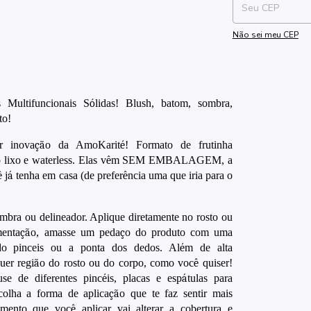
Não sei meu CEP
 Multifuncionais S
ó
lidas! Blush, batom, sombra,
to!
 inova
çã
o da AmoKarit
é
! Formato de frutinha
lixo e waterless. Elas v
ê
m SEM EMBALAGEM, a
ê
j
á
tenha em casa (de prefer
ê
ncia uma que iria para o
bra ou delineador. Aplique diretamente no rosto ou
menta
çã
o, amasse um peda
ç
o do produto com uma
ndo pinceis ou a ponta dos dedos. Al
é
m de alta
uer regi
ã
o do rosto ou do corpo, como voc
ê
quiser!
se de diferentes pinc
é
is, placas e esp
á
tulas para
olha a forma de aplica
çã
o que te faz sentir mais
gmento que voc
ê
aplicar vai alterar a cobertura e