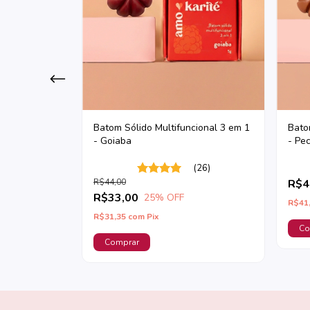
Batom Sólido Multifuncional 3 em 1
Bato
- Goiaba
- Pe
(26)
(7)
R$44,00
R$4
R$33,00
25
% OFF
R$41
R$31,35
com
Pix