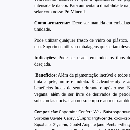
intensidade da cor. Para aumentar a durabilidade n
selar com nosso P
ó
Mineral.
Como armazenar:
Deve ser mantida em embalagem
umidade.
Pode utilizar qualquer frasco de vidro ou pl
á
stico
uso. Sugerimos utilizar embalagens que seriam desca
Indica
çõ
es
: Pode ser usada em todos os tipos d
desejada.
Benef
í
cios:
Al
é
m da pigmenta
çã
o incr
í
vel e todos
trata a pele, nutre e hidrata.
É
#cleanbeauty e #s
benef
í
cios f
á
ceis de sentir durante e ap
ó
s o uso. 
vegana, al
é
m de ser livre de derivados de petrol
subst
â
ncias nocivas ao nosso corpo e ao meio-ambie
Composição:
Copernicia Cerifera Wax, Butyrospermum P
Sorbitan Olivate, Caprylic/Capric Triglyceride, coco-cap
Squalane, Glycerin, Dibutyl Adipate (and) Pentaerythri