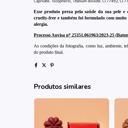
Caprilate, Tocopherol, Titanium dioxide, CI 77492, CI 7
Esse produto preza pela sa
ú
de da sua pele e 
cruelty-free e tamb
é
m foi formulado com muito 
alergia.
Processo Anvisa n
º
25351.061963/2023-25 (Bato
As condi
çõ
es da fotografia, como luz, ambiente, te
do produto final.
Produtos similares