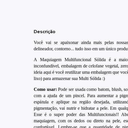
Descrição
Voc
ê
vai se apaixonar ainda mais pelas nossas
delineador, contorno
…
tudo isso em um
ú
nico produ
A Maquiagem Multifuncional S
ó
lida
é
a maior
inconfund
í
vel, embalagem de celofane vegetal, zero 
ideia aqui
é
voc
ê
reutilizar uma embalagem que voc
lixo) para armazenar sua Multi S
ó
lida :)
Como usar:
Pode ser usada como batom, blush, som
com a ajuda de um pincel. Para aumentar a pig
esp
á
tula e aplique na regi
ã
o desejada, utiliza
pigmenta
çã
o, vai nutrir e hidratar a pele. Em qualq
Esse
é
o super poder das Multifuncionais!! Abu
maquiagem, com os dedos ou direto na pele, esc
confort
á
vel. Lembre-se que a quantidade de pi