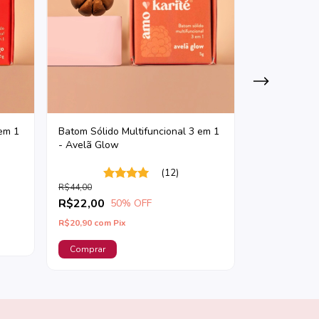
 em 1
Batom Sólido Multifuncional 3 em 1
Lip Tint Lichi
- Avelã Glow
(12)
R$89,00
R$44,00
R$44,50
5
R$22,00
50
% OFF
R$42,28
com
P
R$20,90
com
Pix