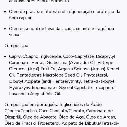
antioxidantes e fortalecimento.
Óleo de pracaxi e fitoesterol: regeneração e proteção da
fibra capilar.
Óleo essencial de lavanda: ação calmante e fragrância
suave.
Composição:
Caprylic/Capric Triglyceride, Coco-Caprylate, Dicaprylyl
Carbonate, Persea Gratissima (Avocado) Oil, Euterpe
Oleracea (Açaí) Fruit Oil, Argania Spinosa (Argan) Kernel
Oil, Pentaclethra Macroloba Seed Oil, Phytosterol,
Dibutyl Adipate (and) Pentaerythrityl Tetra-di-t-butyl
Hydroxyhydrocinnamate, Glyceril Caprilate, Tocopherol,
Lavandula Angustifolia Oil.
Composição em português: Triglicerídios do Ácido
Cáprico/Caprílico, Coco Caprilato/Caprato, Carbonato de
Dicaprilil, Óleo de Abacate, Óleo de Açaí, Óleo de Argan,
Óleo de Pracaxi, Fitoesterol, Adipato de Dibutila/Tetra-di-