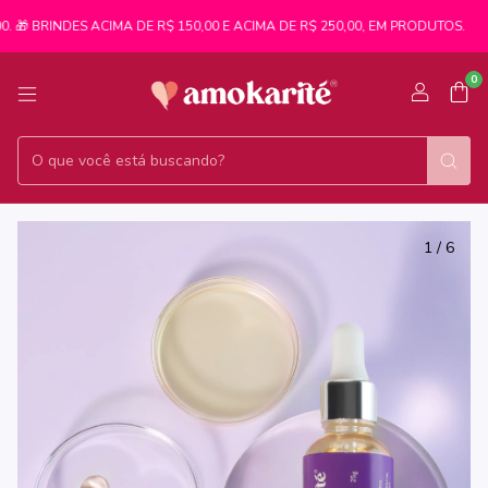
 🎁 BRINDES ACIMA DE R$ 150,00 E ACIMA DE R$ 250,00, EM PRODUTOS.

0
1
/
6