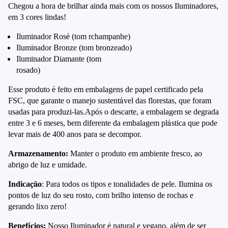
Chegou a hora de brilhar ainda mais com os nossos Iluminadores,
em 3 cores lindas!
Iluminador Ros
é
(tom rchampanhe)
Iluminador Bronze (tom bronzeado)
Iluminador Diamante (tom
rosado)
Esse produto
é
feito em embalagens de papel certificado pela
FSC, que garante o manejo sustent
á
vel das florestas, que foram
usadas para produzi-las.Ap
ó
s o descarte, a embalagem se degrada
entre 3 e 6 meses, bem diferente da embalagem pl
á
stica que pode
levar mais de 400 anos para se decompor.
Armazenamento:
Manter o produto em ambiente fresco, ao
abrigo de luz e umidade.
Indica
çã
o
: Para todos os tipos e tonalidades de pele. Ilumina os
pontos de luz do seu rosto, com brilho intenso de rochas e
gerando lixo zero!
Benef
í
cios:
Nosso Iluminador
é
natural e vegano, al
é
m de ser