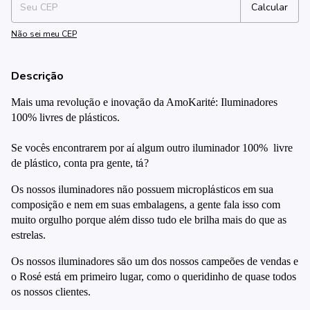
Calcular
Não sei meu CEP
Descrição
Mais uma revolu
çã
o e inova
çã
o da AmoKarit
é
: Iluminadores
100% livres de pl
á
sticos.
Se voc
ê
s encontrarem por a
í
algum outro iluminador 100%
livre
de pl
á
stico, conta pra gente, t
á
?
Os nossos iluminadores n
ã
o possuem micropl
á
sticos em sua
composi
çã
o e nem em suas embalagens, a gente fala isso com
muito orgulho porque al
é
m disso tudo ele brilha mais do que as
estrelas.
Os nossos iluminadores s
ã
o um dos nossos campe
õ
es de vendas e
o Ros
é
est
á
em primeiro lugar, como o queridinho de quase todos
os nossos clientes.