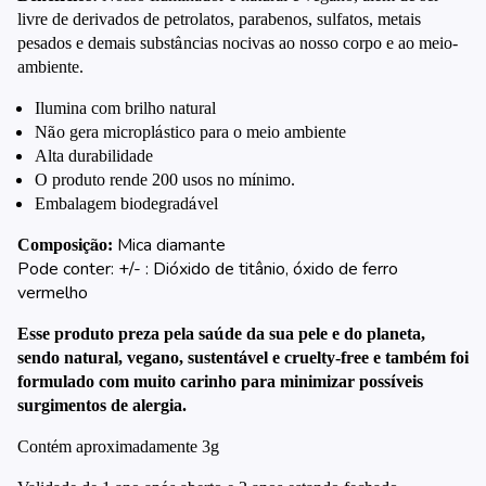
livre de derivados de petrolatos, parabenos, sulfatos, metais
pesados e demais subst
â
ncias nocivas ao nosso corpo e ao meio-
ambiente.
Ilumina com brilho natural
N
ã
o gera micropl
á
stico para o meio ambiente
Alta durabilidade
O produto rende 200 usos no m
í
nimo.
Embalagem biodegrad
á
vel
Mica diamante
Composi
çã
o:
Pode conter: +/- : Dióxido de titânio, óxido de ferro
vermelho
Esse produto preza pela sa
ú
de da sua pele e do planeta,
sendo natural, vegano, sustent
á
vel e cruelty-free e tamb
é
m foi
formulado com muito carinho para minimizar poss
í
veis
surgimentos de alergia.
Cont
é
m aproximadamente 3g