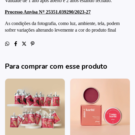
Validade de 1 ano ap
ó
s aberto e 2 anos estando fechado.
Processo Anvisa N
º
25351.039290/2023-27
As condi
çõ
es da fotografia, como luz, ambiente, tela, podem
sofrer varia
çõ
es alterando levemente a cor do
produto
final
Para comprar com esse produto